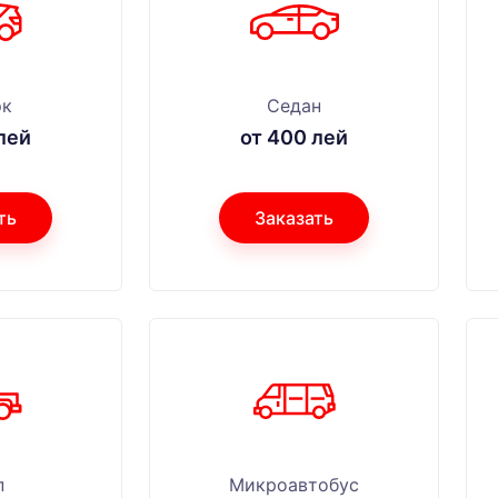
эк
Седан
лей
от 400 лей
ть
Заказать
п
Микроавтобус