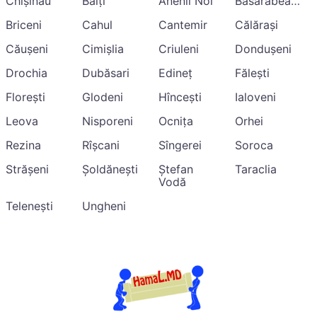
Chișinău
Bălți
Anenii Noi
Basarabeasca
Briceni
Cahul
Cantemir
Călărași
Căușeni
Cimișlia
Criuleni
Dondușeni
Drochia
Dubăsari
Edineț
Fălești
Florești
Glodeni
Hîncești
Ialoveni
Leova
Nisporeni
Ocnița
Orhei
Rezina
Rîșcani
Sîngerei
Soroca
Strășeni
Șoldănești
Ștefan
Taraclia
Vodă
Telenești
Ungheni