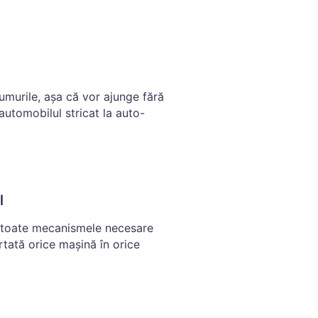
rumurile, așa că vor ajunge fără
a automobilul stricat la auto-
l
 toate mecanismele necesare
rtată orice mașină în orice