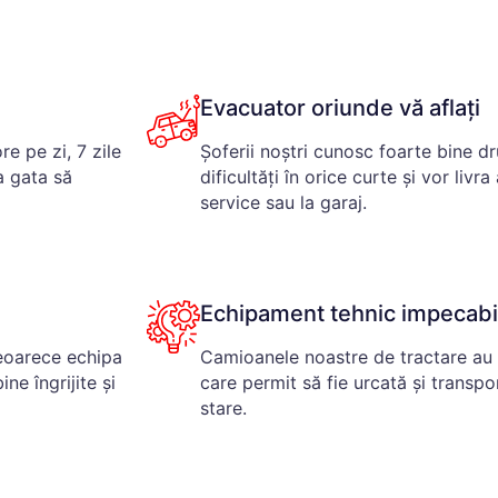
Evacuator oriunde vă aflați
e pe zi, 7 zile
Șoferii noștri cunosc foarte bine d
a gata să
dificultăți în orice curte și vor livr
service sau la garaj.
Echipament tehnic impecabi
deoarece echipa
Camioanele noastre de tractare au
e îngrijite și
care permit să fie urcată și transpo
stare.