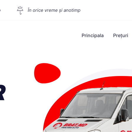
p
În orice vreme și anotimp
Principala
Prețuri
R