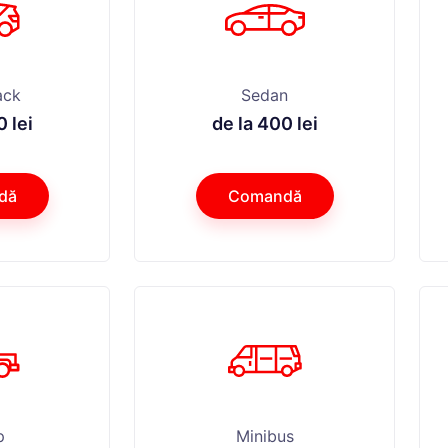
ack
Sedan
 lei
de la 400 lei
dă
Comandă
p
Minibus