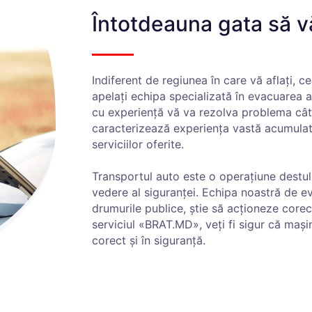
Întotdeauna gata să v
Indiferent de regiunea în care vă aflați, 
apelați echipa specializată în evacuarea 
cu experiență vă va rezolva problema cât
caracterizează experiența vastă acumulată
serviciilor oferite.
Transportul auto este o operațiune destul
vedere al siguranței. Echipa noastră de e
drumurile publice, știe să acționeze corect 
serviciul «BRAT.MD», veți fi sigur că mași
corect și în siguranță.