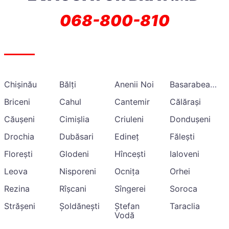
068-800-810
Chișinău
Bălți
Anenii Noi
Basarabeasca
Briceni
Cahul
Cantemir
Călărași
Căușeni
Cimișlia
Criuleni
Dondușeni
Drochia
Dubăsari
Edineț
Fălești
Florești
Glodeni
Hîncești
Ialoveni
Leova
Nisporeni
Ocnița
Orhei
Rezina
Rîșcani
Sîngerei
Soroca
Strășeni
Șoldănești
Ștefan
Taraclia
Vodă